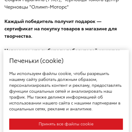
Черновцы "Олимп-Моторс"
Каждый победитель получит подарок —
сертификат на покупку товаров в магазине для
творчества.
Напомним, что выбирали победителей конкурса
настоящие профессионалы и друзья конкурса:
Печеньки (cookie)
Роман Минин, современный художник
Мы используем файлы cookie, чтобы разрешить
монументального и цифрового искусства. Его
нашему сайту работать должным образом,
персонализировать контент и рекламу, предоставлять
работы демонстрировались на многих выставках в
функции социальных сетей и анализировать наш
Украине и за границей. Роман уже несколько лет
трафик. Мы также делимся информацией об
подряд является почетным членом жюри и послом
использовании нашего сайта с нашими партнерами в
конкурса в Украине.
социальных сетях, рекламе и аналитике.
Сергей Майдуков, украинский художник,
Принять все файлы cookie
иллюстратор. Его работы украшают обложки и