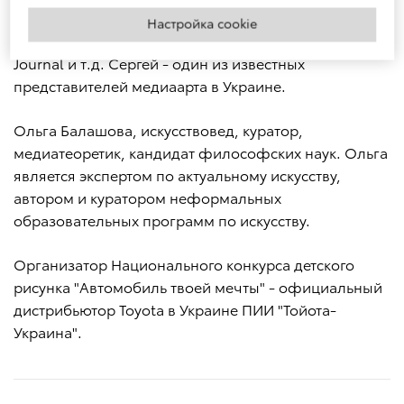
страницы всемирно известных изданий, среди
Настройка cookie
которых The New Yorker, The Guardian, The Wall Street
Journal и т.д. Сергей - один из известных
представителей медиаарта в Украине.
Ольга Балашова, искусствовед, куратор,
медиатеоретик, кандидат философских наук. Ольга
является экспертом по актуальному искусству,
автором и куратором неформальных
образовательных программ по искусству.
Организатор Национального конкурса детского
рисунка "Автомобиль твоей мечты" - официальный
дистрибьютор Toyota в Украине ПИИ "Тойота-
Украина".