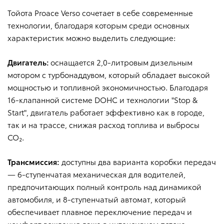
Тойота Proace Verso сочетает в себе современные
технологии, благодаря которым среди основных
боковые солнцезащитные шторки
характеристик можно выделить следующие:
Двигатель:
оснащается 2,0-литровым дизельным
трехместный, фиксированный, со спинкой,
складывающейся в соотношении 2/3:1/3
мотором с турбонаддувом, который обладает высокой
мощностью и топливной экономичностью. Благодаря
16-клапанной системе DOHC и технологии "Stop &
трехместный, с продольной регулировкой положения
Start", двигатель работает эффективно как в городе,
в соотношении 2/3:1/3 и с складывающимися
индивидуальными спинками
так и на трассе, снижая расход топлива и выбросы
CO₂.
двухместный, с индивидуальными сиденьями с
подлокотниками и возможностью продольной
Трансмиссия:
доступны два варианта коробки передач
регулировки и установки против направления
— 6-ступенчатая механическая для водителей,
движения
предпочитающих полный контроль над динамикой
автомобиля, и 8-ступенчатый автомат, который
ступеньки с подсветкой
обеспечивает плавное переключение передач и