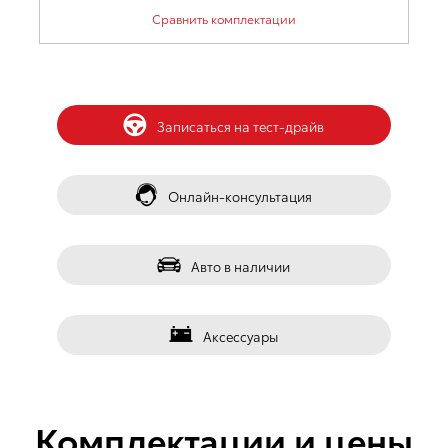
Сравнить комплектации
󰀀
Записаться на тест-драйв
󰀁
Онлайн-консультация
󰀂
Авто в наличии
󰀃
Аксессуары
Комплектации и цены