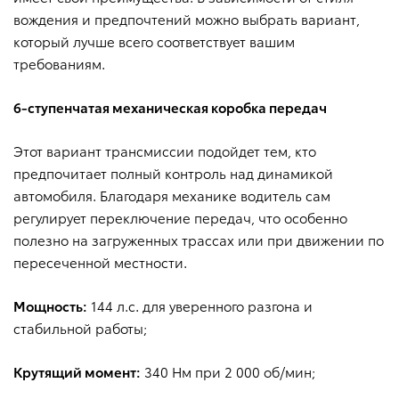
вождения и предпочтений можно выбрать вариант,
10" цифровая панель приборов
который лучше всего соответствует вашим
требованиям.
Мультимедийное оборудование
6-ступенчатая механическая коробка передач
Премиальная акустическая система на 10 динамиков с
сабвуфером
Этот вариант трансмиссии подойдет тем, кто
предпочитает полный контроль над динамикой
автомобиля. Благодаря механике водитель сам
Акустическая система на 8 динамиков
регулирует переключение передач, что особенно
полезно на загруженных трассах или при движении по
Акустическая система на 4 динамика
пересеченной местности.
Мощность:
144 л.с. для уверенного разгона и
Радиоприемник FM/DAB
стабильной работы;
Крутящий момент:
340 Нм при 2 000 об/мин;
Мультимедийная система с 10-дюймовым цветным
сенсорным дисплеем