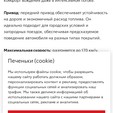
комфорт вождения даже в интенсивном потоке.
3-й ряд сидений
трехместный, фиксированный, со
Привод:
передний привод обеспечивает устойчивость
складывающейся цельной спинкой
на дороге и экономичный расход топлива. Он
идеально подходит для городских условий и
трехместный, фиксированный, со спинкой, состоящей
загородных поездок, обеспечивая предсказуемое
в соотношении 2/3:1/3
поведение автомобиля на разных типах покрытий.
Максимальная скорость:
разгоняется до 170 км/ч,
трехместный, с продольной регулировкой положения
в соотношении 2/3:1/3 и с складывающимися
обеспечивая уверенное движение.
индивидуальными спинками
Печеньки (cookie)
Рулевое управление:
оборудовано электроусилителем,
Мы используем файлы cookie, чтобы разрешить
Раскладной стол с продольной регулировкой
который делает управление легким и точным. Это
нашему сайту работать должным образом,
положения
особенно важно при маневрировании в городе и
персонализировать контент и рекламу, предоставлять
функции социальных сетей и анализировать наш
парковке.
трафик. Мы также делимся информацией об
Полочка багажного отделения
использовании нашего сайта с нашими партнерами в
Клиренс:
минимальный дорожный просвет составляет
социальных сетях, рекламе и аналитике.
175 мм, что дает возможность уверенно передвигаться
Система вентиляции и кондиционирования
по неровным дорогам и загородным маршрутам, не