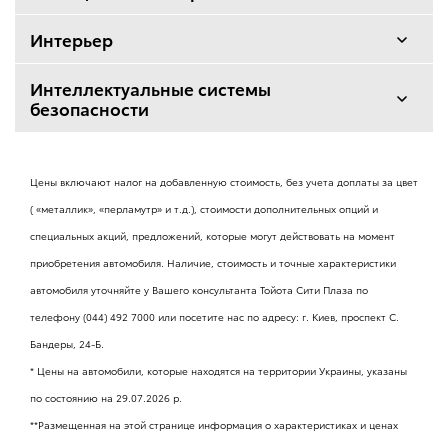
Металлическая защита картера двигателя
Освещение
Интерьер
Антенна на крыше
Светодиодные фары головного света
Отделка салона
Интеллектуальные системы
Полноразмерное стальное запасное колесо под
днищем автомобиля
безопасности
Серые декоративные вставки интерьера
Бамперы черные некрашеные
Датчик света
Средства активной безопасности
17" легкосплавные, шины 215/60R17С
Цены включают налог на добавленную стоимость, без учета доплаты за цвет
Руль отделанный кожей
ABS + BA + EBD - антиблокировочная система
Накладка рейлингов сдвижной боковой двери цвета
Светодиодные дневные ходовые огни
торможения с системой помощи при экстренном
кузова
( «металлик», «перламутр» и т.д.), стоимости дополнительных опций и
торможении и электронной системой распределения
17" стальные, с полноразмерными колпаками, шины
специальных акций, предложений, которые могут действовать на момент
тормозного усилия
215/60R17C
Отделка сидений тканью
приобретения автомобиля. Наличие, стоимость и точные характеристики
Дневные ходовые огни
Решетка радиатора черная некрашеная
автомобиля уточняйте у Вашего консультанта Тойота Сити Плаза по
VSC - система стабилизации автомобиля
16" стальные, с центральными колпаками, шины
Отделка сидений кожей с перфорацией
телефону (044) 492 7000 или посетите нас по адресу: г. Киев, проспект С.
215/65R16C
Механический корректор угла наклона фар главного
Решетка радиатора черная глянцевая
Бандеры, 24-Б.
света
TRC - антипробуксовочная система
* Цены на автомобили, которые находятся на территории Украины, указаны
Ковровое покрытие пола
по состоянию на 29.07.2026 р.
Серебристая декоративная вставка решетки радиатора
Светодиодные передние противотуманные фары
**Размещенная на этой странице информация о характеристиках и ценах
TPWS - cистема предупреждения о низком давлении в
Текстильные коврики в салоне