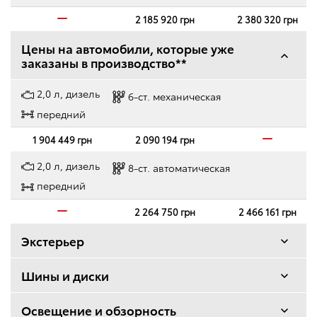
2 185 920 грн
2 380 320 грн
Цены на автомобили, которые уже
заказаны в производство**
2,0 л, дизель
6-ст. механическая
передний
1 904 449 грн
2 090 194 грн
2,0 л, дизель
8-ст. автоматическая
передний
2 264 750 грн
2 466 161 грн
Экстерьер
Стекло двери багажного отделения, открывающееся
Шины и диски
Колесные диски
Освещение и обзорность
Металлическая защита картера двигателя