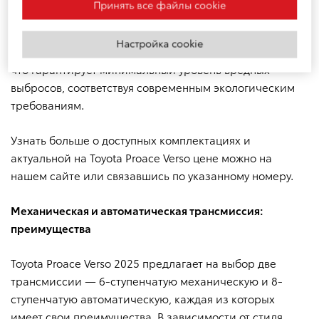
Принять все файлы cookie
беспокоясь о препятствиях на пути.
Автоматический послепусковой подогреватель
двигателя Webasto (без функции программирования)
Настройка cookie
Экологический стандарт:
соответствует нормам Euro 6,
что гарантирует минимальный уровень вредных
Автоматический климат-контроль с независимой
выбросов, соответствуя современным экологическим
регулировкой температуры зон водитель/передний
требованиям.
пассажир
Узнать больше о доступных комплектациях и
Дополнительный кондиционер для пассажирского
актуальной на Toyota Proace Verso цене можно на
салона с отдельным блоком управления и
дефлекторами в потолке
нашем сайте или связавшись по указанному номеру.
Механическая и автоматическая трансмиссия:
Информационные устройства
преимущества
Навигационная система GPS
Toyota Proace Verso 2025 предлагает на выбор две
трансмиссии — 6-ступенчатую механическую и 8-
Цифровая монохромная приборная панель
ступенчатую автоматическую, каждая из которых
имеет свои преимущества. В зависимости от стиля