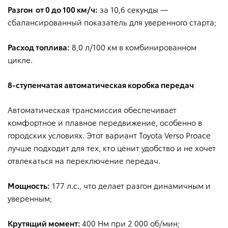
Разгон от 0 до 100 км/ч:
за 10,6 секунды —
сбалансированный показатель для уверенного старта;
Мультимедийная система с 5-дюймовым монохромным
сенсорным дисплеем
Расход топлива:
8,0 л/100 км в комбинированном
цикле.
Подключение и синхронизация
порт USB-С для
передачи данных и зарядки
8-ступенчатая автоматическая коробка передач
порт USB для передачи данных и зарядки
Автоматическая трансмиссия обеспечивает
комфортное и плавное передвижение, особенно в
городских условиях. Этот вариант Toyota Verso Proace
поддержка систем Apple CarPlay и Android Auto
лучше подходит для тех, кто ценит удобство и не хочет
отвлекаться на переключение передач.
коммуникационная система Bluetooth
Мощность:
177 л.с., что делает разгон динамичным и
уверенным;
Отделения для багажа
Крутящий момент:
400 Нм при 2 000 об/мин;