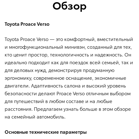
Обзор
кредит.
подлокотник сидения пассажира
Toyota Proace Verso
функция массажа
Toyota Proace Verso — это комфортный, вместительный
и многофункциональный минивэн, созданный для тех,
электрическая регулировка поясничного подпора
кто ценит простор, технологичность и надежность. Он
идеально подходит как для поездок всей семьей, так и
для деловых нужд, демонстрируя продуманную
регулировка положения сиденья водителя по высоте
эргономику, современное оснащение, экономичные
двигатели. Адаптивность салона и высокий уровень
безопасности делают Proace Verso отличным выбором
двухместное пассажирское сиденье
для путешествий в любом составе и на любые
расстояния. Предлагаем узнать больше в этом обзоре
электрическая регулировка положения
на семейный автомобиль.
Основные технические параметры
2-й ряд сидений
откидные столики на спинках
передних сидений