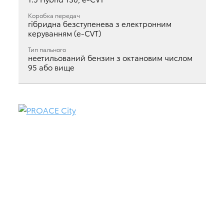
Коробка передач
гібридна безступенева з електронним
керуванням (e-CVT)
Тип пального
неетильований бензин з октановим числом
95 або вище