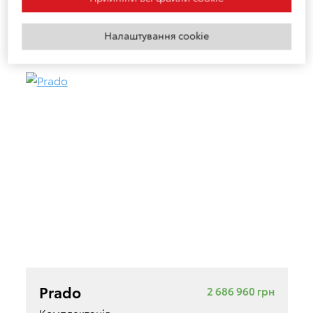
неетилований бензин з октановим числом
95 або вище
Налаштування cookie
Prado
2 686 960 грн