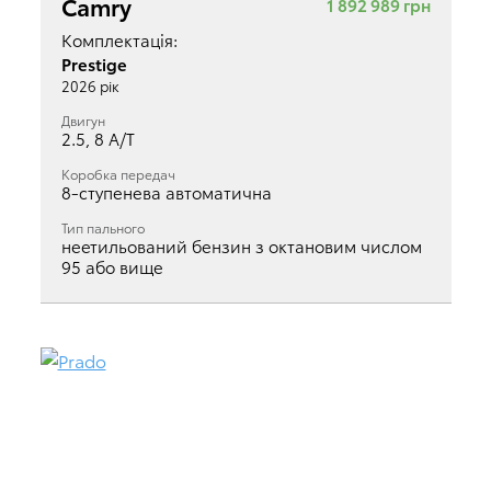
Camry
1 892 989 грн
Комплектація:
Prestige
2026 рік
Двигун
2.5, 8 A/T
Коробка передач
8-ступенева автоматична
Тип пального
неетильований бензин з октановим числом
95 або вище