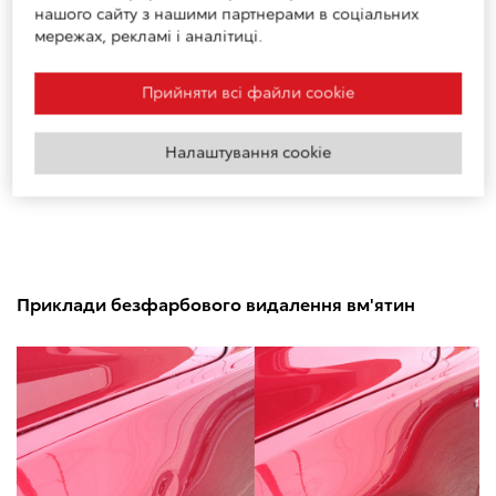
Як дізнатися, чи можна усунути мою
нашого сайту з нашими партнерами в соціальних
вм'ятину таким способом?
мережах, рекламі і аналітиці.
Прийняти всі файли сookie
Чи можна відремонтувати вм'ятину
самостійно?
Налаштування cookie
Приклади безфарбового видалення вм'ятин