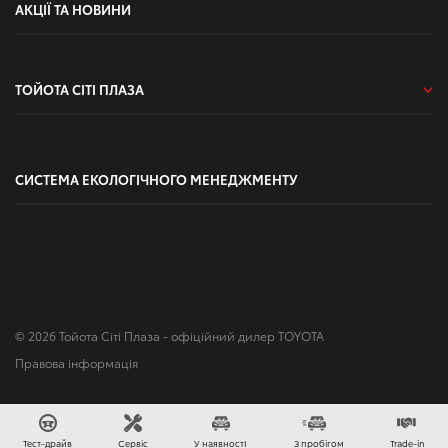
АКЦІЇ ТА НОВИНИ
ТОЙОТА СІТІ ПЛАЗА
СИСТЕМА ЕКОЛОГІЧНОГО МЕНЕДЖМЕНТУ
© 2026 Тойота Сіті Плаза - офіційний дилер TOYOTA
Правова інформація
Зроблено в
Тест-драйв
Сервіс
У наявностІ
З пробігом
Trade-in