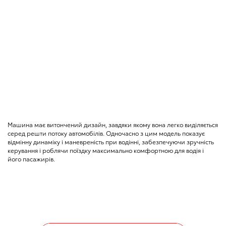
Машина має витончений дизайн, завдяки якому вона легко виділяється
серед решти потоку автомобілів. Одночасно з цим модель показує
відмінну динаміку і маневреність при водінні, забезпечуючи зручність
керування і роблячи поїздку максимально комфортною для водія і
його пасажирів.