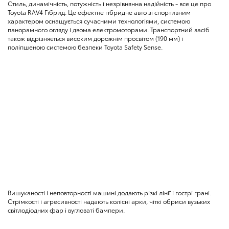
Стиль, динамічність, потужність і незрівнянна надійність - все це про
Toyota RAV4 Гібрид. Це ефектне гібридне авто зі спортивним
характером оснащується сучасними технологіями, системою
панорамного огляду і двома електромоторами. Транспортний засіб
також відрізняється високим дорожнім просвітом (190 мм) і
поліпшеною системою безпеки Toyota Safety Sense.
Вишуканості і неповторності машині додають різкі лінії і гострі грані.
Стрімкості і агресивності надають колісні арки, чіткі обриси вузьких
світлодіодних фар і вугловаті бампери.