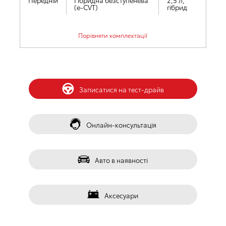
Передній
Гібридна безступенева
2,5 л,
(e-CVT)
гібрид
Порiвняти комплектації
󰀀
Записатися на тест-драйв
󰀁
Онлайн-консультація
󰀂
Авто в наявності
󰀃
Аксесуари