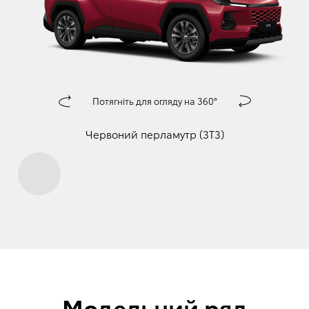
Потягніть для огляду на 360°
󰀅
󰀄
Червоний перламутр (3T3)
Модельний ряд