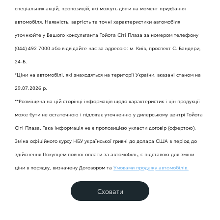
гальмуванні та електронною системою розподілу
спеціальних акцій, пропозицій, які можуть діяти на момент придбання
гальмівного зусилля
автомобіля. Наявність, вартість та точні характеристики автомобіля
20" легкосплавні чорні глянцеві з механічною
Прожекторні матричні LED-фари головного світла з
Оздоблення сидінь тканиною
Нижня чорна глянцева вставка переднього бампера
обробкою, шини 235/50R20
характерними денними ходовими вогнями та
уточнюйте у Вашого консультанта Тойота Сіті Плаза за номером телефону
вказівниками поворотів
VSC - система стабілізації автомобіля
(044) 492 7000 або відвідайте нас за адресою: м. Київ, проспект С. Бандери,
Комбіноване оздоблення сидінь синтетичними шкірою
Чорні глянцеві елементи екстер'єру
24-Б.
Тимчасове запасне колесо
та замшею з перфорацією та синім акцентом
Динамічний коректор кута нахилу фар головного
TRC - протибуксувальна система
*Ціни на автомобілі, які знаходяться на території України, вказані станом на
світла
29.07.2026 р.
Передній бампер та решітка радіатора GR SPORT
Комбіноване оздоблення сидінь синтетичними шкірою
**Розміщена на цій сторінці інформація щодо характеристик і цін продукції
та перфорованою замшею з червоним акцентом
TPMS - система моніторингу тиску в шинах
Високонапірні висувні омивачі фар
може бути не остаточною і підлягає уточненню у дилерському центрі Тойота
Демпфер вібрацій кузова
Сіті Плаза. Така інформація не є пропозицією укласти договір (офертою).
Оздоблення сидінь шкірою з перфорацією
TSC - система стабілізації автомобіля з причепом
Зміна офіційного курсу НБУ української гривні до долара США в період до
Світлодіодні протитуманні фари
здійснення Покупцем повної оплати за автомобіль, є підставою для зміни
ціни в порядку, визначену Договором та
Умовами продажу автомобілів.
Стеля чорного кольору
ACA - активна система допомоги у поворотах
Світлодіодні задні ліхтарі
Сховати
Педалі з алюмінієвими накладками
НАС - система допомоги старту на підйомі
Датчик освітлення