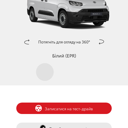
Потягніть для огляду на 360°
󰀅
󰀄
Білий (EPR)
󰀀
Записатися на тест-драйв