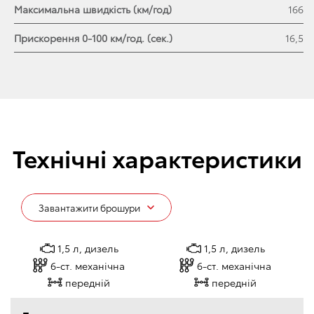
Максимальна швидкість (км/год)
166
центральне сидіння з відкидним столиком і простором
Прискорення 0-100 км/год. (сек.)
16,5
для зберігання дрібних речей
Система вентиляції та кондиціонування
Кондиціонер
Технічні характеристики
Інформаційні пристрої
Цифрова монохромна панель приладів
Завантажити брошури
Мультимедійне обладнання
1,5 л, дизель
1,5 л, дизель
6-ст. механічна
6-ст. механічна
Підтримка систем Apple CarPlay та Android Auto
передній
передній
Радіоприймач FM/DAB