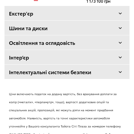
1 173 100 грн
Екстер'єр
Металевий захист картеру двигуна
Шини та диски
Повнорозмірне запасне колесо під днищем
Освітлення та оглядовість
Бампери чорні нефарбовані
автомобіля
Освітлення
Інтер’єр
Боковий захисний молдинг чорний нефарбований
Світлодіодні фари головного світла
Оздоблення салону
Інтелектуальні системи безпеки
Оздоблення сидінь тканиною
Ручки дверей та зовнішні дзеркала заднього огляду
Засоби активної безпеки
Датчик освітлення
чорні нефарбовані
Ціни включають податок на додану вартість, без врахування доплати за
Система контролю та інформування про втомлення
водія
Комфорт
колір («металік», «перламутр», тощо), вартості додаткових опцій та
Денні ходові вогні
Колісні диски сталеві, шини 195/65R15
спеціальних акцій, пропозицій, які можуть діяти на момент придбання
Круїз-контроль з обмежувачем швидкості
автомобіля. Наявність, вартість та точні характеристики автомобіля
ABS + BA + EBD - антиблокувальна система
гальмування з системою допомоги при екстреному
Оглядовість
уточнюйте у Вашого консультанта Тойота Сіті Плаза за номером телефону
Колісні диски сталеві, шини 205/60R16
гальмуванні та електронною системою розподілу
Електромеханічне стоянкове гальмо