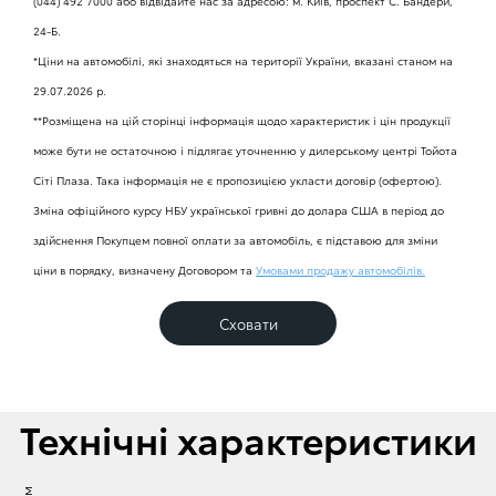
(044) 492 7000 або відвідайте нас за адресою: м. Київ, проспект С. Бандери,
гальмівного зусилля
Електросклопідйомники передніх вікон
24-Б.
Двері
*Ціни на автомобілі, які знаходяться на території України, вказані станом на
Гумові килимки салону
VSC - система стабілізації автомобіля
Дзеркала заднього виду
29.07.2026 р.
задні двостулкові асиметричні суцільнометалеві, кут
відкриття 180°
**Розміщена на цій сторінці інформація щодо характеристик і цін продукції
Зовнішні дзеркала з електрорегулюванням та
Розетка USB-C на центральній консолі
TRC - протибуксувальна система
обігрівом
може бути не остаточною і підлягає уточненню у дилерському центрі Тойота
Сіті Плаза. Така інформація не є пропозицією укласти договір (офертою).
зсувні суцільнометалеві двері з правого боку
Зміна офіційного курсу НБУ української гривні до долара США в період до
Полиця для документів над вітровим склом
НАС - система допомоги рушанню на схилі
здійснення Покупцем повної оплати за автомобіль, є підставою для зміни
ціни в порядку, визначену Договором та
Умовами продажу автомобілів.
Відділення для дрібних речей у верхній частині панелі
TPWS - система попередження про падіння тиску в
приладів на стороні водія
шинах
Сховати
Відділення для дрібних речей з охолодженням у
Засоби пасивної безпеки
верхній частині панелі приладів на стороні пасажира
Технічні характеристики
Фронтальні та бокові подушки безпеки
Відділення для рукавичок у нижній частині панелі
приладів