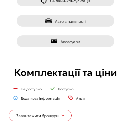
󰀁
Онлайн-консультація
󰀂
Авто в наявності
󰀃
Аксесуари
Комплектації та ціни
Не доступно
Доступно
Додаткова інформація
Акція
Завантажити брошури