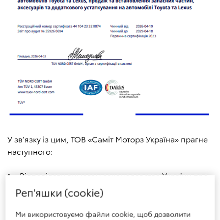
У зв’язку із цим, ТОВ «Саміт Моторз Україна» прагне
наступного:
Відповідати вимогам законодавства України про
охорону навколишнього середовища;
Реп'яшки (cookie)
Відповідати та виконувати вимоги стандарту ISO
Ми використовуємо файли cookie, щоб дозволити