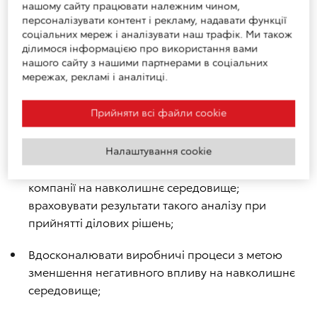
14001:2015;
нашому сайту працювати належним чином,
персоналізувати контент і рекламу, надавати функції
Відстежувати та аналізувати природоохоронні
соціальних мереж і аналізувати наш трафік. Ми також
ділимося інформацією про використання вами
вимоги і своєчасно реагувати на їх зміну;
нашого сайту з нашими партнерами в соціальних
мережах, рекламі і аналітиці.
Підвищувати обізнаність і залученість персоналу
компанії в сфері охорони навколишнього
Прийняти всі файли сookie
середовища і забезпечувати належний рівень
розуміння важливості екологічних аспектів;
Налаштування cookie
Регулярно здійснювати аналіз впливу діяльності
компанії на навколишнє середовище;
враховувати результати такого аналізу при
прийнятті ділових рішень;
Вдосконалювати виробничі процеси з метою
зменшення негативного впливу на навколишнє
середовище;