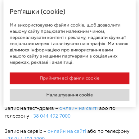
Безкоштовне таксі
Реп'яшки (cookie)
Підмінний автомобіль
або автомобіль в оренду
Ми використовуємо файли cookie, щоб дозволити
нашому сайту працювати належним чином,
Готель шин
персоналізувати контент і рекламу, надавати функції
соціальних мереж і аналізувати наш трафік. Ми також
ділимося інформацією про використання вами
Графік роботи шоуруму – з 9:00 до 20:00 кожен день
нашого сайту з нашими партнерами в соціальних
(пн-нд)
мережах, рекламі і аналітиці.
Графік роботи сервісу – з 8:00 до 20:00 кожен день
Прийняти всі файли сookie
(пн-нд)
Налаштування cookie
Запис на тест-драйв –
онлайн на сайті
або по
телефону
+38 044 492 7000
Запис на сервіс –
онлайн на сайті
або по телефону
+38 044 492 7000