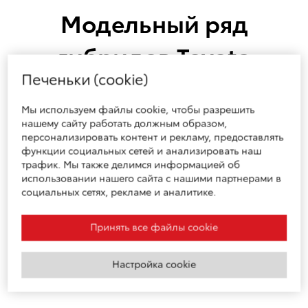
Модельный ряд
гибридов Toyota
Печеньки (cookie)
Мы используем файлы cookie, чтобы разрешить
нашему сайту работать должным образом,
персонализировать контент и рекламу, предоставлять
Corolla
Гибрид
Yaris Cross
Гибрид
функции социальных сетей и анализировать наш
Посмотреть модель
Посмотреть модель
трафик. Мы также делимся информацией об
использовании нашего сайта с нашими партнерами в
социальных сетях, рекламе и аналитике.
Принять все файлы cookie
Toyota C-HR
Гибрид
Corolla Cross
Гибрид
Посмотреть модель
Посмотреть модель
Настройка cookie