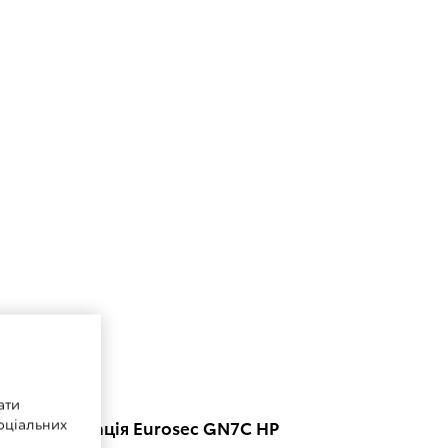
ати
оціальних
тосигналізація Eurosec GN7C HP