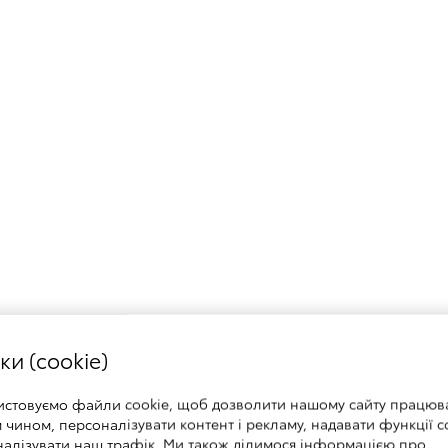
ки (cookie)
истовуємо файли cookie, щоб дозволити нашому сайту працюв
чином, персоналізувати контент і рекламу, надавати функції с
Автосигналізація Eurosec GN7C HP з
Ав
налізувати наш трафік. Ми також ділимося інформацією про