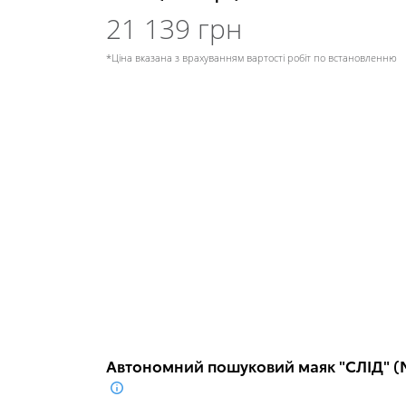
21 139 грн
*Ціна вказана з врахуванням вартості робіт по встановленню
Автономний пошуковий маяк "СЛІД" (