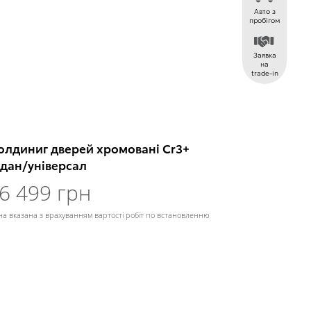
Авто з
пробігом
Заявка
на
trade-in
олдиниг дверей хромовані Cr3+
едан/універсал
6 499 грн
на вказана з врахуванням вартості робіт по встановленню