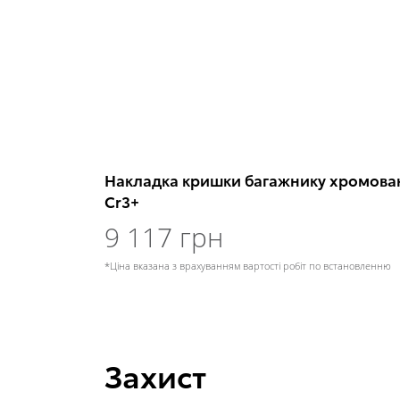
Накладка кришки багажнику хромова
Cr3+
9 117 грн
*Ціна вказана з врахуванням вартості робіт по встановленню
Захист