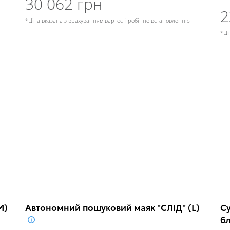
30 062 грн
2
*Ціна вказана з врахуванням вартості робіт по встановленню
*Ці
М)
Автономний пошуковий маяк "СЛІД" (L)
Су
б