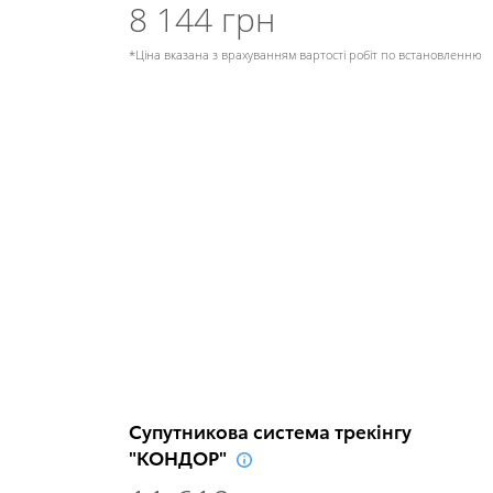
8 144 грн
*Ціна вказана з врахуванням вартості робіт по встановленню
Супутникова система трекінгу
"КОНДОР"