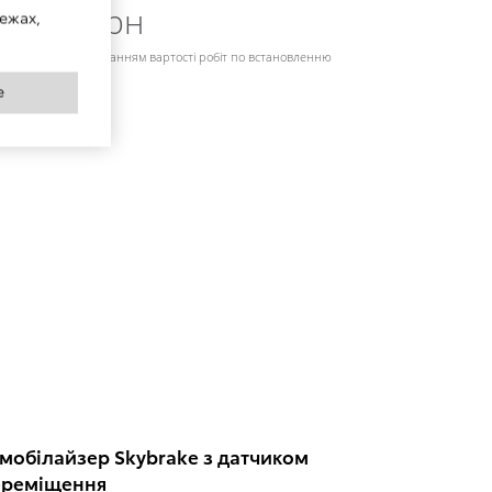
4 797 грн
ежах,
на вказана з врахуванням вартості робіт по встановленню
e
мобілайзер Skybrake з датчиком
ереміщення