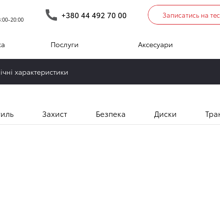
Екстер'єр
Інтер'єр
Килимки
Багажне відді
+380 44 492 70 00
Записатись на те
:00-20:00
ка
Послуги
Аксесуари
Екстер'єр
нічні характеристики
тиль
Захист
Безпека
Диски
Тра