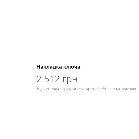
Накладка ключа
2 512 грн
*Ціна вказана з врахуванням вартості робіт по встановленню