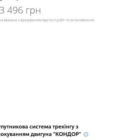
3 496 грн
на вказана з врахуванням вартості робіт по встановленню
путникова система трекінгу з
локуванням двигуна "КОНДОР"