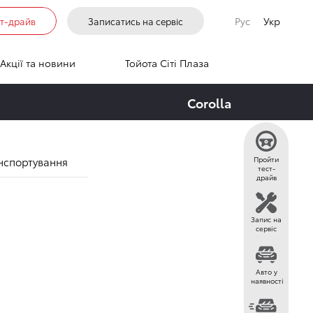
лення
Рус
Укр
ст-драйв
Записатись на сервіс
Акції та новини
Тойота Сіті Плаза
Corolla
нспортування
Пройти
тест-
драйв
Запис на
сервіс
Авто у
наявності