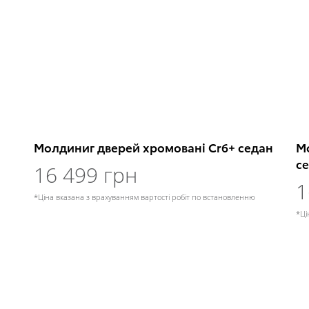
Молдиниг дверей хромовані Cr6+ седан
М
с
16 499 грн
1
*Ціна вказана з врахуванням вартості робіт по встановленню
*Ці