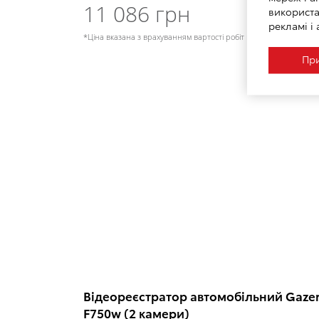
11 086 грн
використа
рекламі і 
*Ціна вказана з врахуванням вартості робіт по встановленню
При
Відеореєстратор автомобільний Gaze
F750w (2 камери)