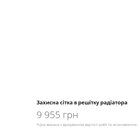
Захисна сітка в решітку радіатора
9 955 грн
*Ціна вказана з врахуванням вартості робіт по встановленню