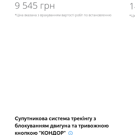
9 545 грн
1
*Ціна вказана з врахуванням вартості робіт по встановленню
*Ці
Супутникова система трекінгу з
блокуванням двигуна та тривожною
кнопкою "КОНДОР"