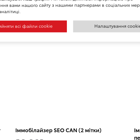
мітками
1
ння вами нашого сайту з нашими партнерами в соціальних мер
22 114 грн
аналітиці.
*Ці
*Ціна вказана з врахуванням вартості робіт по встановленню
йняти всі файли сookie
Налаштування cooki
r
Іммобiлайзер SEO CAN (2 мітки)
Ім
п