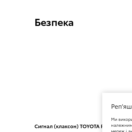
Безпека
Реп'яш
Ми викор
належним 
Сигнал (клаксон) TOYOTA Premium
мереж і а