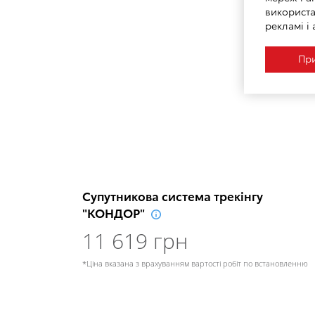
використа
рекламі і 
При
Супутникова система трекінгу
"КОНДОР"
11 619 грн
*Ціна вказана з врахуванням вартості робіт по встановленню