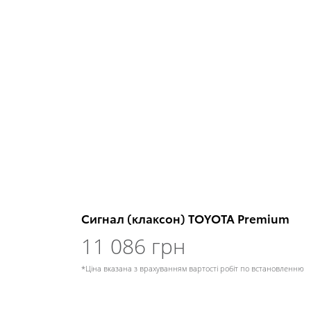
Сигнал (клаксон) TOYOTA Premium
11 086 грн
*Ціна вказана з врахуванням вартості робіт по встановленню