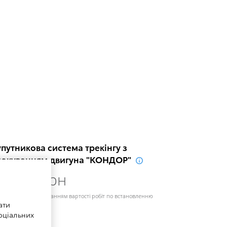
путникова система трекінгу з
локуванням двигуна "КОНДОР"
4 895 грн
на вказана з врахуванням вартості робіт по встановленню
ати
оціальних