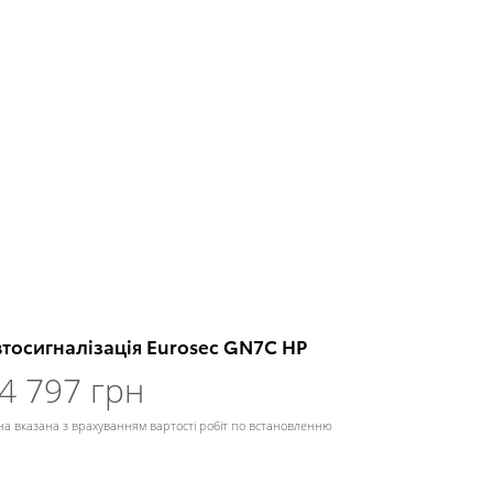
тосигналізація Eurosec GN7C HP
4 797 грн
на вказана з врахуванням вартості робіт по встановленню