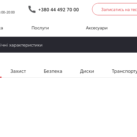
Усі
Екстер'єр
Інтер'єр
Багажне відділення
+380 44 492 70 00
Записатись на те
:00-20:00
ка
Послуги
Аксесуари
Екстер'єр
нічні характеристики
Захист
Безпека
Диски
Транспорт