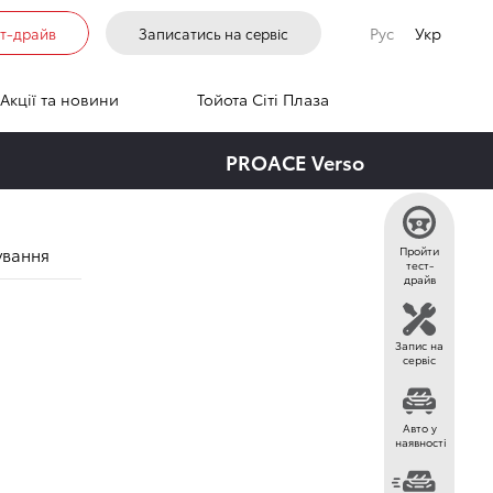
Рус
Укр
ст-драйв
Записатись на сервіс
Акції та новини
Тойота Сіті Плаза
PROACE Verso
ування
Пройти
тест-
драйв
Запис на
сервіс
Авто у
наявності