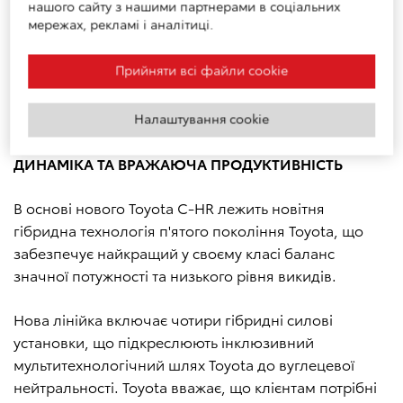
стійок кузова нового Toyota C-HR використовується
нашого сайту з нашими партнерами в соціальних
мережах, рекламі і аналітиці.
високоміцна сталь (2 000 МПа). Це забезпечує дуже
високий опір крученню, одночасно знижуючи масу
Прийняти всі файли сookie
компонентів на 3,5 кг, і усуває необхідність
точкового зварювання. Це також скорочує викиди
CO2 на 10% під час виробничого процесу.
Налаштування cookie
ДИНАМІКА ТА ВРАЖАЮЧА ПРОДУКТИВНІСТЬ
В основі нового Toyota C-HR лежить новітня
гібридна технологія п'ятого покоління Toyota, що
забезпечує найкращий у своєму класі баланс
значної потужності та низького рівня викидів.
Нова лінійка включає чотири гібридні силові
установки, що підкреслюють інклюзивний
мультитехнологічний шлях Toyota до вуглецевої
нейтральності. Toyota вважає, що клієнтам потрібні