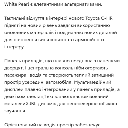
White Pearl є елегантними альтернативами.
Тактильні відчуття в інтер’єрі нового Toyota C-HR
підняті на новий рівень завдяки використанню
оновлених матеріалів і поєднанню нових деталей
для створення виняткового та гармонійного
інтер’єру.
Панель приладів, що плавно поєднана з панелями
дверцят, і центральна консоль ніби огортають
пасажира і водія та створюють теплий затишний
простір усередині автомобіля. Мультимедійний
дисплей плавно інтегрований у панель приладів, а
деякі комплектації включають кастомізований
металевий JBL-динамік для неперевершеної якості
звучання.
Орієнтований на водія простір забезпечує