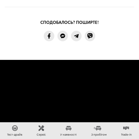
СПОДОБАЛОСЬ? ПОШИРТЕ!
Більше акцій та новин
Тест-драйв
Сервіс
У наявностІ
З пробігом
Trade-in