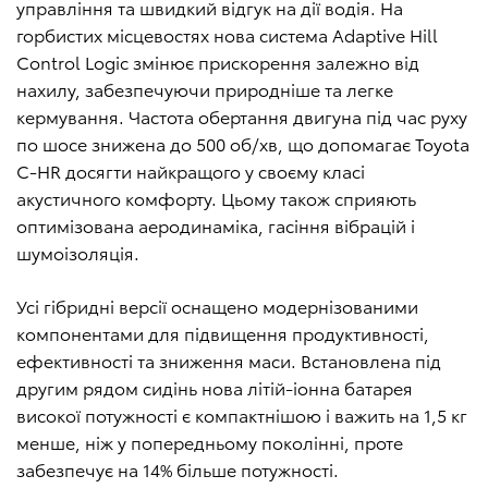
управління та швидкий відгук на дії водія. На
горбистих місцевостях нова система Adaptive Hill
Control Logic змінює прискорення залежно від
нахилу, забезпечуючи природніше та легке
кермування. Частота обертання двигуна під час руху
по шосе знижена до 500 об/хв, що допомагає Toyota
C-HR досягти найкращого у своєму класі
акустичного комфорту. Цьому також сприяють
оптимізована аеродинаміка, гасіння вібрацій і
шумоізоляція.
Усі гібридні версії оснащено модернізованими
компонентами для підвищення продуктивності,
ефективності та зниження маси. Встановлена під
другим рядом сидінь нова літій-іонна батарея
високої потужності є компактнішою і важить на 1,5 кг
менше, ніж у попередньому поколінні, проте
забезпечує на 14% більше потужності.