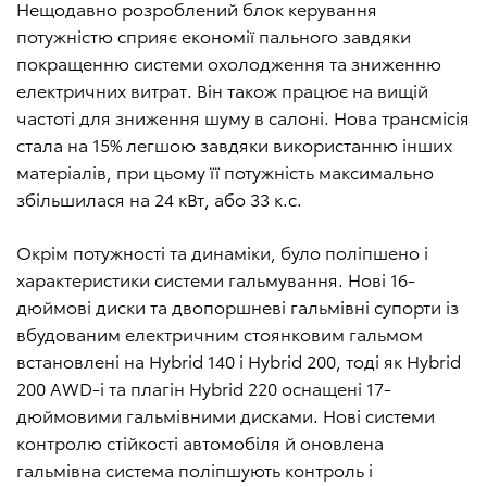
Нещодавно розроблений блок керування
потужністю сприяє економії пального завдяки
покращенню системи охолодження та зниженню
електричних витрат. Він також працює на вищій
частоті для зниження шуму в салоні. Нова трансмісія
стала на 15% легшою завдяки використанню інших
матеріалів, при цьому її потужність максимально
збільшилася на 24 кВт, або 33 к.с.
Окрім потужності та динаміки, було поліпшено і
характеристики системи гальмування. Нові 16-
дюймові диски та двопоршневі гальмівні супорти із
вбудованим електричним стоянковим гальмом
встановлені на Hybrid 140 і Hybrid 200, тоді як Hybrid
200 AWD-i та плагін Hybrid 220 оснащені 17-
дюймовими гальмівними дисками. Нові системи
контролю стійкості автомобіля й оновлена
гальмівна система поліпшують контроль і