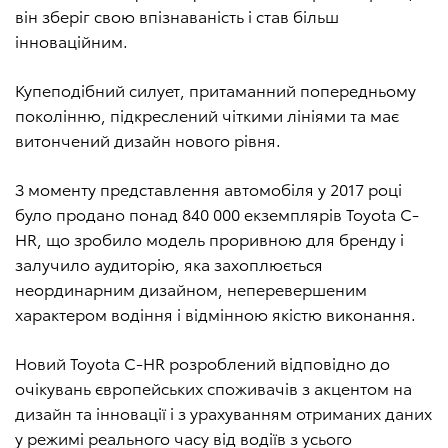
він зберіг свою впізнаваність і став більш
інноваційним.
Купеподібний силует, притаманний попередньому
поколінню, підкреслений чіткими лініями та має
витончений дизайн нового рівня.
З моменту представлення автомобіля у 2017 році
було продано понад 840 000 екземплярів Toyota C-
HR, що зробило модель проривною для бренду і
залучило аудиторію, яка захоплюється
неординарним дизайном, неперевершеним
характером водіння і відмінною якістю виконання.
Новий Toyota C-HR розроблений відповідно до
очікувань європейських споживачів з акцентом на
дизайн та інновації і з урахуванням отриманих даних
у режимі реального часу від водіїв з усього