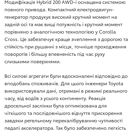
Модифікація Hybrid 200 AWD-i оснащена системою
повного привода. Компактний електродвигун-
генератор продукує високий крутний момент на
задній осі та має вищі потужність і крутний момент
порівняно з аналогічною технологією у Corolla
Cross. Це забезпечує краще зчеплення з дорогою та
стійкість при рушанні з місця, точніше проходження
поворотів і більшу впевненість під час руху
слизькими поверхнями.
Всі силові агрегати були вдосконалені відповідно до
вподобань споживачів. Для цього інженери Toyota
використовували дані, отримані в режимі реального
часу, від водіїв з усього континенту. Реакція
дросельної заслінки була оптимізована для
чіткішого та послідовнішого відчуття прискорення
завдяки ретельному перекалібруванню чутливості
педалі акселератора. Так було забезпечено легкість