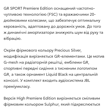
GR SPORT Premiere Edition оснащений частотно-
чутливою технологією (FSC) та вражаючими 20-
дюймовими колесами, що забезпечує оптимальну
керованість, адаптовану до дорожніх умов. До того
ж динамічні амортизатори знижують шум від руху та
вібрацію.
Окрім фірмового кольору Precious Silver,
модифікація вирізняється GR-елементами. Це мотив
G-mesh на радіаторній решітці, емблеми GR,
спортивні передні сидіння з тисненим логотипом
GR, а також орнамент Liquid Black на центральній
консолі. У комплект входить аудіосистема JBL
преміумкласу.
Версія High Premiere Edition вирізняється сміливим
фірмовим кольором Sulphur, який підкреслюється