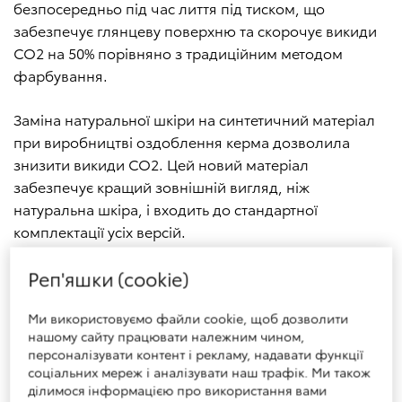
безпосередньо під час лиття під тиском, що
забезпечує глянцеву поверхню та скорочує викиди
CO2 на 50% порівняно з традиційним методом
фарбування.
Заміна натуральної шкіри на синтетичний матеріал
при виробництві оздоблення керма дозволила
знизити викиди CO2. Цей новий матеріал
забезпечує кращий зовнішній вигляд, ніж
натуральна шкіра, і входить до стандартної
комплектації усіх версій.
Завдяки інноваційному дизайну та технологіям було
Реп'яшки (cookie)
зменшено масу окремих деталей. Це дозволило
Ми використовуємо файли cookie, щоб дозволити
підвищити економію пального та знизити
нашому сайту працювати належним чином,
негативний вплив на довкілля.
персоналізувати контент і рекламу, надавати функції
соціальних мереж і аналізувати наш трафік. Ми також
Вперше в Європі при виробництві центральних
ділимося інформацією про використання вами