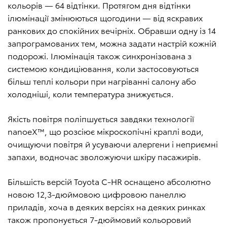
кольорів — 64 відтінки. Протягом дня відтінки
ілюмінації змінюються щогодини — від яскравих
ранкових до спокійних вечірніх. Обравши одну із 14
запрограмованих тем, можна задати настрій кожній
подорожі. Ілюмінація також синхронізована з
системою кондиціювання, коли застосовуються
більш теплі кольори при нагріванні салону або
холодніші, коли температура знижується.
Якість повітря поліпшується завдяки технології
nanoeX™, що розсіює мікроскопічні краплі води,
очищуючи повітря й усуваючи алергени і неприємні
запахи, водночас зволожуючи шкіру пасажирів.
Більшість версій Toyota C-HR оснащено абсолютно
новою 12,3-дюймовою цифровою панеллю
приладів, хоча в деяких версіях на деяких ринках
також пропонується 7-дюймовий кольоровий