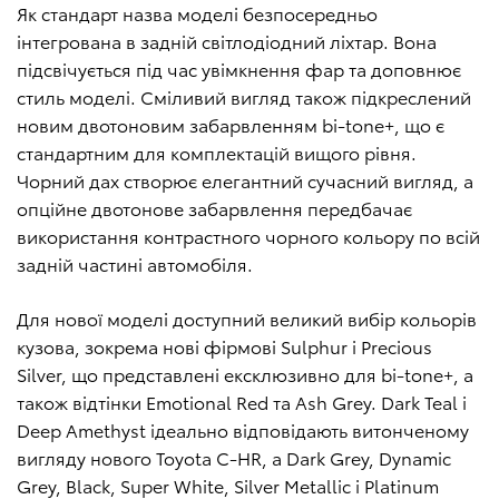
Як стандарт назва моделі безпосередньо
інтегрована в задній світлодіодний ліхтар. Вона
підсвічується під час увімкнення фар та доповнює
стиль моделі. Сміливий вигляд також підкреслений
новим двотоновим забарвленням bi-tone+, що є
стандартним для комплектацій вищого рівня.
Чорний дах створює елегантний сучасний вигляд, а
опційне двотонове забарвлення передбачає
використання контрастного чорного кольору по всій
задній частині автомобіля.
Для нової моделі доступний великий вибір кольорів
кузова, зокрема нові фірмові Sulphur і Precious
Silver, що представлені ексклюзивно для bi-tone+, а
також відтінки Emotional Red та Ash Grey. Dark Teal і
Deep Amethyst ідеально відповідають витонченому
вигляду нового Toyota C-HR, а Dark Grey, Dynamic
Grey, Black, Super White, Silver Metallic і Platinum