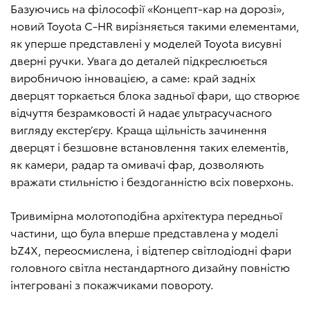
Базуючись на філософії «Концепт-кар на дорозі»,
новий Toyota C-HR вирізняється такими елементами,
як уперше представлені у моделей Toyota висувні
дверні ручки. Увага до деталей підкреслюється
виробничою інновацією, а саме: край задніх
дверцят торкається блока задньої фари, що створює
відчуття безрамковості й надає ультрасучасного
вигляду екстер’єру. Краща щільність зачинення
дверцят і безшовне встановлення таких елементів,
як камери, радар та омивачі фар, дозволяють
вражати стильністю і бездоганністю всіх поверхонь.
Тривимірна молотоподібна архітектура передньої
частини, що була вперше представлена у моделі
bZ4X, переосмислена, і відтепер світлодіодні фари
головного світла нестандартного дизайну повністю
інтегровані з покажчиками повороту.