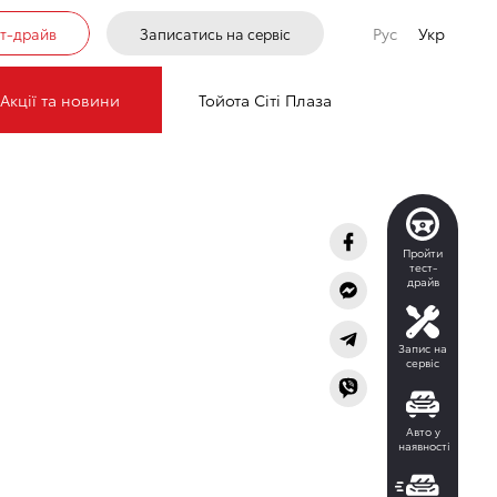
Рус
Укр
ст-драйв
Записатись на сервіс
К ТЕПЛА
Акції та новини
Тойота Сіті Плаза
Пройти
тест-
драйв
Запис на
сервіс
Авто у
наявності