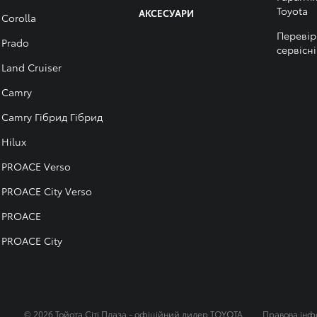
Тоyota
АКСЕСУАРИ
Corolla
Перевір
Prado
сервісні
Land Cruiser
Camry
Camry Гібрид Гібрид
Hilux
PROACE Verso
PROACE City Verso
PROACE
PROACE City
© 2026 Тойота Сіті Плаза - офіційний дилер TOYOTA
Правова інф