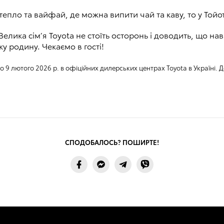
 тепло та вайфай, де можна випити чай та каву, то у Тойо
елика сім’я Toyota не стоїть осторонь і доводить, що на
ьку родину. Чекаємо в гості!
до 9 лютого 2026 р. в офіційних дилерських центрах Toyota в Україні.
СПОДОБАЛОСЬ? ПОШИРТЕ!