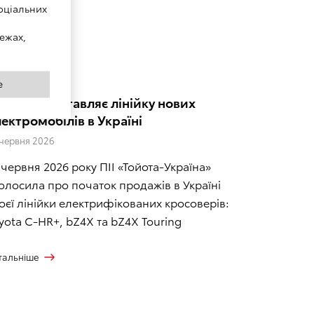
оціальних
ежах,
e
yota представляє лінійку нових
ектромобілів в Україні
 червня 2026
 червня 2026 року ПІІ «Тойота-Україна»
олосила про початок продажів в Україні
оєї лінійки електрифікованих кросоверів:
yota C-HR+, bZ4X та bZ4X Touring
тальніше