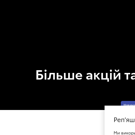
Більше акцій т
Новина
Реп'яш
Ми викор