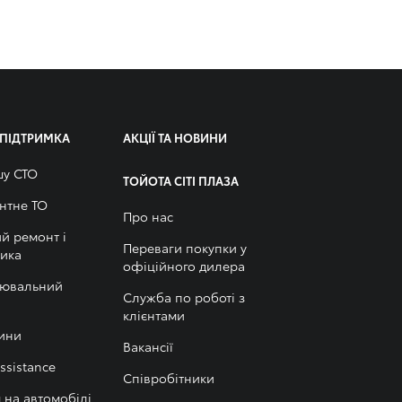
І ПІДТРИМКА
АКЦІЇ ТА НОВИНИ
шу СТО
ТОЙОТА СІТІ ПЛАЗА
нтне ТО
Про нас
й ремонт і
Переваги покупки у
тика
офіційного дилера
лювальний
Служба по роботі з
клієнтами
ини
Вакансії
ssistance
Співробітники
я на автомобілі