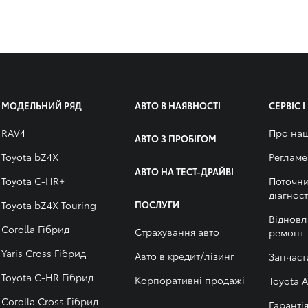
МОДЕЛЬНИЙ РЯД
АВТО В НАЯВНОСТІ
СЕРВІС 
RAV4
Про на
АВТО З ПРОБІГОМ
Toyota bZ4X
Регламе
АВТО НА ТЕСТ-ДРАЙВІ
Toyota C-HR+
Поточни
діагнос
Toyota bZ4X Touring
ПОСЛУГИ
Віднов
Corolla Гібрид
Страхування авто
ремонт
Yaris Cross Гібрид
Авто в кредит/лізинг
Запчаст
Toyota C-HR Гібрид
Корпоративні продажі
Toyota A
Corolla Cross Гібрид
Гаранті