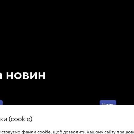
а новин
Новина
ки (cookie)
истовуємо файли cookie, щоб дозволити нашому сайту працюв