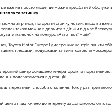
 — це вже не просто місце, де можна придбати й обслужит
и тепла та затишку.
можна зігрітися, погортати стрічку новин, якщо ви вже д
тепла» також можна відпочити з дітьми під час блекаут
тувати малюнок на конкурс «Авто твоєї мрії»*.
а», Toyota Motor Europe і дилерських центрів пункти обі
ільцями, пледами, подушками та винятковою атмосферою
ерський центр оснащено генератором та портативною з
лення подаватиметься від станцій.
є альтернативні способи опалення. Тож у разі тривалого
й центр підключено до інтернету за допомогою оптоволо