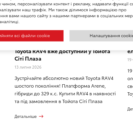
чином, персоналізувати контент і рекламу, надавати функції с
налізувати наш трафік. Ми також ділимося інформацією про
ння вами нашого сайту з нашими партнерами в соціальних мер
аналітиці.
йняти всі файли сookie
Налаштування cooki
Шосте покоління легенди: Новий
To
Toyota RAV4 вже доступний у Тойота
ел
Сіті Плаза
19
13 липня 2026
19
Зустрічайте абсолютно новий Toyota RAV4
ог
шостого покоління! Платформа Arene,
св
гібриди до 329 к.с. Купити RAV4 в наявності
To
та під замовлення в Тойота Сіті Плаза
Де
Детальніше