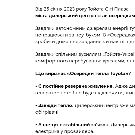
Від 25 січня 2023 року Тойота Сіті Плаза
міста дилерський центра став осередкам
Завдяки автономним джерелам енергії тут 
попрацювати за ноутбуком. В «Осередках 
зробити домашнє завдання чи навіть підго
Завдяки спільним зусиллям «Тойота-Україн
комфортного перебування: кріслами, ст
Що вирізняє «Осередки тепла Toyota»?
• Є постійне резервне живлення.
Адже дил
генератор потрібно буде відключити, жив
• Завжди тепло.
Дилерський центр вже ма
обігрівачі.
• А ще тут є стабільний зв’язок.
Дилерськи
електрика у провайдера.