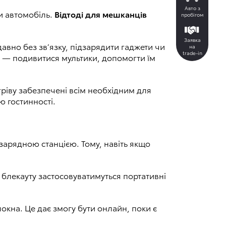
Авто з
и автомобіль.
Відтоді для мешканців
пробігом
Заявка
авно без зв’язку, підзарядити гаджети чи
на
trade-in
у — подивитися мультики, допомогти їм
гріву забезпечені всім необхідним для
 гостинності.
арядною станцією. Тому, навіть якщо
 блекауту застосовуватимуться портативні
кна. Це дає змогу бути онлайн, поки є