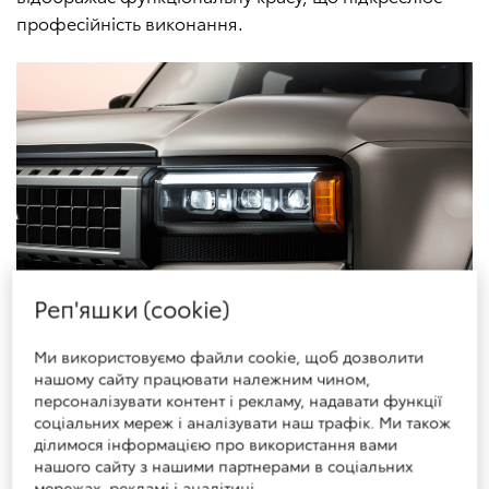
професійність виконання.
Реп'яшки (cookie)
Ми використовуємо файли cookie, щоб дозволити
Міцність конструкції автомобіля виражає таку якість
нашому сайту працювати належним чином,
нового Land Cruiser, як «повернення до витоків».
персоналізувати контент і рекламу, надавати функції
Модель є надпрактичною завдяки підходу, де
соціальних мереж і аналізувати наш трафік. Ми також
ділимося інформацією про використання вами
форма слідує за функціями. Позашляхові
нашого сайту з нашими партнерами в соціальних
можливості посилюються коротшими звисами,
мережах, рекламі і аналітиці.