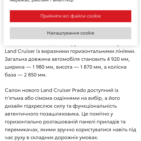
скульптурованими кутами і звуженою нижньою
частиною кузова. Деталі кузова розроблені таким
Прийняти всі файли сookie
чином, щоб їх можна було легко замінити у разі
пошкодження.
Налаштування cookie
Зовнішній дизайн демонструє класичний силует
Land Cruiser із виразними горизонтальними лініями.
Загальна довжина автомобіля становить 4 920 мм,
ширина — 1 980 мм, висота — 1 870 мм, а колісна
база — 2 850 мм.
Салон нового Land Cruiser Prado доступний із
п’ятьма або сімома сидіннями на вибір, а його
дизайн підкреслює силу та функціональність
автентичного позашляховика. Це помітно у
горизонтально розташованій панелі приладів та
перемикачах, якими зручно користуватися навіть під
час руху в складних дорожніх умовах.