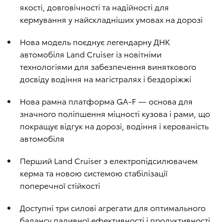
якості, довговічності та надійності для
кермування у найскладніших умовах на дорозі
Нова модель поєднує легендарну ДНК
автомобіля Land Cruiser із новітніми
технологіями для забезпечення виняткового
досвіду водіння на магістралях і бездоріжжі
Нова рамна платформа GA-F — основа для
значного поліпшення міцності кузова і рами, що
покращує відгук на дорозі, водіння і керованість
автомобіля
Перший Land Cruiser з електропідсилювачем
керма та новою системою стабілізації
поперечної стійкості
Доступні три силові агрегати для оптимального
балансу паливної ефективності і продуктивності.