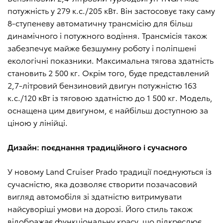
потужність у 279 к.с./205 кВт. Він застосовує таку саму
8-ступеневу автоматичну трансмісію для більш
динамічного і потужного водіння. Трансмісія також
забезпечує майже безшумну роботу і поліпшені
екологічні показники. Максимальна тягова здатність
становить 2 500 кг. Окрім того, буде представлений
2,7-літровий бензиновий двигун потужністю 163
к.с./120 кВт із тяговою здатністю до 1 500 кг. Модель,
оснащена цим двигуном, є найбільш доступною за
ціною у лінійці.
Дизайн: поєднання традиційного і сучасного
У новому Land Cruiser Prado традиції поєднуються із
сучасністю, яка дозволяє створити позачасовий
вигляд автомобіля зі здатністю витримувати
найсуворіші умови на дорозі. Його стиль також
відображає функціональну красу, що підкреслює