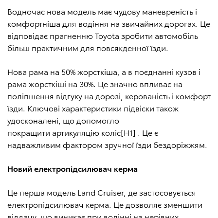
Водночас нова модель має чудову маневреність і
комфортніша для водіння на звичайних дорогах. Це
відповідає прагненню Toyota зробити автомобіль
більш практичним для повсякденної їзди.
Нова рама на 50% жорсткіша, а в поєднанні кузов і
рама жорсткіші на 30%. Це значно впливає на
поліпшення відгуку на дорозі, керованість і комфорт
їзди. Ключові характеристики підвіски також
удосконалені, що допомогло
покращити артикуляцію коліс[H1] . Це є
надважливим фактором зручної їзди бездоріжжям.
Новий електропідсилювач керма
Це перша модель Land Cruiser, де застосовується
електропідсилювач керма. Це дозволяє зменшити
віддачу, що виникає при водінні на нерівних