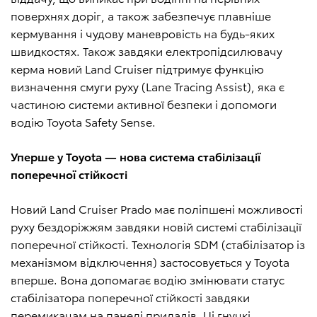
поверхнях доріг, а також забезпечує плавніше
кермування і чудову маневровість на будь-яких
швидкостях. Також завдяки електропідсилювачу
керма новий Land Cruiser підтримує функцію
визначення смуги руху (Lane Tracing Assist), яка є
частиною системи активної безпеки і допомоги
водію Toyota Safety Sense.
Уперше у Toyota — нова система стабілізації
поперечної стійкості
Новий Land Cruiser Prado має поліпшені можливості
руху бездоріжжям завдяки новій системі стабілізації
поперечної стійкості. Технологія SDM (стабілізатор із
механізмом відключення) застосовується у Toyota
вперше. Вона допомагає водію змінювати статус
стабілізатора поперечної стійкості завдяки
перемикачам на панелі приладів. Ці гнучкі