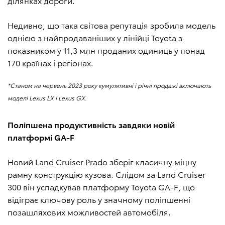
ділянках дороги.
Недивно, що така світова репутація зробила модель
однією з найпродаваніших у лінійці Toyota з
показником у 11,3 млн проданих одиниць у понад
170 країнах і регіонах.
*Станом на червень 2023 року кумулятивні і річні продажі включають
моделі Lexus LX і Lexus GX.
Поліпшена продуктивність завдяки новій
платформі GA-F
Новий Land Cruiser Prado зберіг класичну міцну
рамну конструкцію кузова. Слідом за Land Cruiser
300 він успадкував платформу Toyota GA-F, що
відіграє ключову роль у значному поліпшенні
позашляхових можливостей автомобіля.