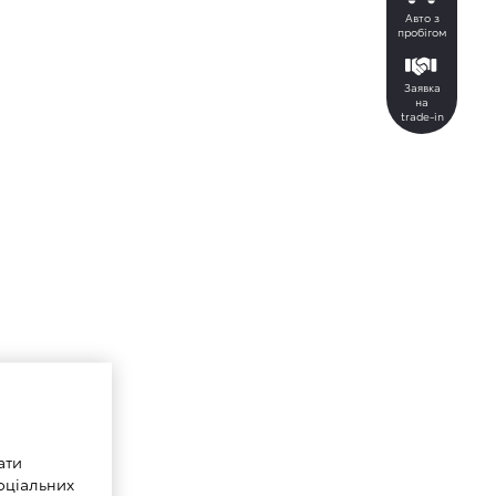
Авто з
пробігом
Заявка
на
trade-in
ати
оціальних