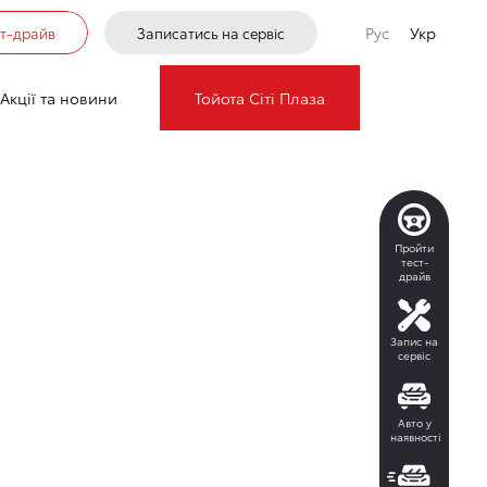
Рус
Укр
ст-драйв
Записатись на сервіс
Акції та новини
Тойота Сіті Плаза
Пройти
тест-
драйв
Запис на
сервіс
Авто у
наявності