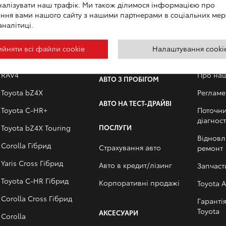
налізувати наш трафік. Ми також ділимося інформацією про
ння вами нашого сайту з нашими партнерами в соціальних мер
аналітиці.
йняти всі файли сookie
Налаштування cooki
МОДЕЛЬНИЙ РЯД
АВТО В НАЯВНОСТІ
СЕРВІС 
RAV4
Про на
АВТО З ПРОБІГОМ
Toyota bZ4X
Регламе
АВТО НА ТЕСТ-ДРАЙВІ
Toyota C-HR+
Поточни
діагнос
Toyota bZ4X Touring
ПОСЛУГИ
Віднов
Corolla Гібрид
Страхування авто
ремонт
Yaris Cross Гібрид
Авто в кредит/лізинг
Запчаст
Toyota C-HR Гібрид
Корпоративні продажі
Toyota A
Corolla Cross Гібрид
Гаранті
Тоyota
АКСЕСУАРИ
Corolla