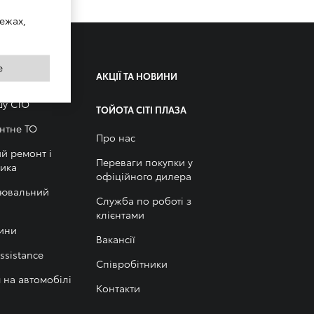
ежах,
e
І ПІДТРИМКА
АКЦІЇ ТА НОВИНИ
шу СТО
ТОЙОТА СІТІ ПЛАЗА
нтне ТО
Про нас
й ремонт і
Переваги покупки у
тика
офіційного дилера
лювальний
Служба по роботі з
клієнтами
ини
Вакансії
ssistance
Співробітники
я на автомобілі
Контакти