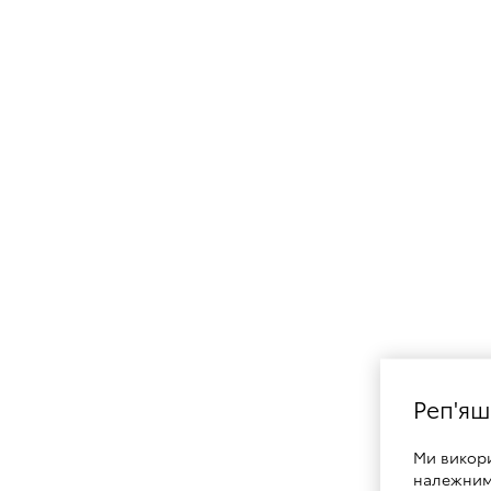
Реп'яш
Ми викор
належним 