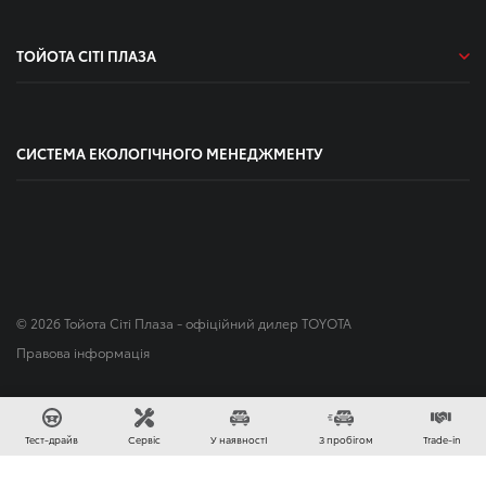
ТОЙОТА СІТІ ПЛАЗА
СИСТЕМА ЕКОЛОГІЧНОГО МЕНЕДЖМЕНТУ
© 2026 Тойота Сіті Плаза - офіційний дилер TOYOTA
Правова інформація
Зроблено в
Тест-драйв
Сервіс
У наявностІ
З пробігом
Trade-in