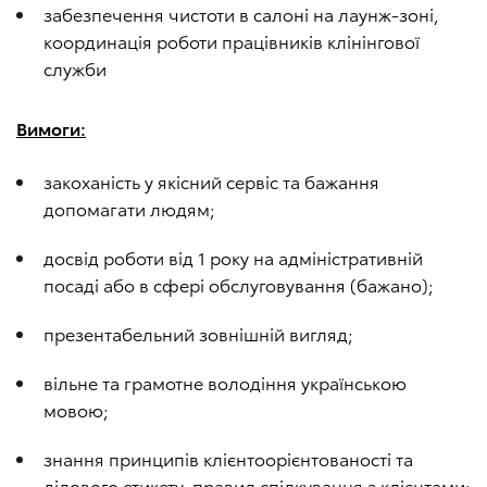
забезпечення чистоти в салоні на лаунж-зоні,
координація роботи працівників клінінгової
служби
Вимоги:
закоханість у якісний сервіс та бажання
допомагати людям;
досвід роботи від 1 року на адміністративній
посаді або в сфері обслуговування (бажано);
презентабельний зовнішній вигляд;
вільне та грамотне володіння українською
мовою;
знання принципів клієнтоорієнтованості та
ділового етикету, правил спілкування з клієнтами;