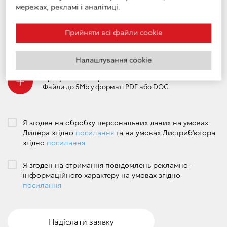
мережах, рекламі і аналітиці.
Номер телефону
*
Прийняти всі файли сookie
Налаштування cookie
Прикріпіть ваше резюме
Файли до 5Mb у форматі PDF або DOC
Я згоден на обробку персональних даних на умовах
Дилера згідно
посилання
та на умовах Дистриб’ютора
згідно
посилання
Я згоден на отримання повідомлень рекламно-
інформаційного характеру на умовах згідно
посилання
Надіслати заявку