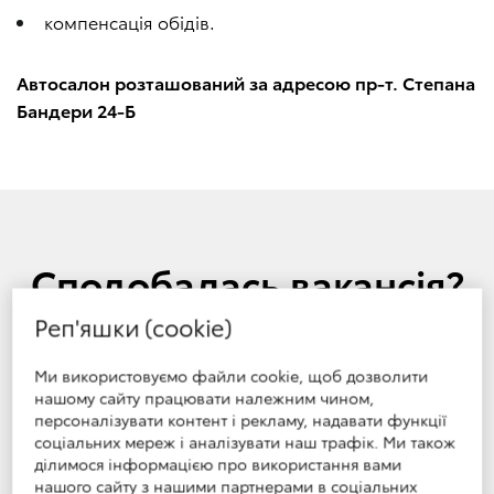
компенсація обідів.
Автосалон розташований за адресою пр-т. Степана
Бандери 24-Б
Сподобалась вакансія?
Реп'яшки (cookie)
Станьте частиною нашої команди, надсилайте
ваше резюме.
Ми використовуємо файли cookie, щоб дозволити
нашому сайту працювати належним чином,
персоналізувати контент і рекламу, надавати функції
Ім`я
*
соціальних мереж і аналізувати наш трафік. Ми також
ділимося інформацією про використання вами
нашого сайту з нашими партнерами в соціальних