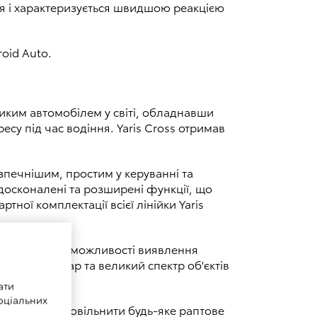
ня і характеризується швидшою реакцією
oid Auto.
иким автомобілем у світі, обладнавши
есу під час водіння. Yaris Cross отримав
езпечнішим, простим у керуванні та
вдосконалені та розширені функції, що
ної комплектації всієї лінійки Yaris
рше, збільшує можливості виявлення
 лобовий удар та великий спектр об'єктів
істами.
ати
оціальних
ться, щоб уповільнити будь-яке раптове