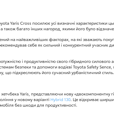
ota Yaris Cross посилює усі визначні характеристики ц
 а також багато інших нагород, якими його було відзнач
ний на найважливіших факторах, на які зважають покупц
зарекомендував себе як сильний і конкурентний учасник 
отужністю і продуктивністю свого гібридного силового а
истемам безпеки та допомоги водієві Toyota Safety Senc
ну, що підкреслюють його сучасний урбаністичний стиль
а, хетчбека Yaris, представляючи нову «двокомпонентну 
оління у новому варіанті
Hybrid 130
. Це відкриває ширши
обіля без шкоди для продуктивності.