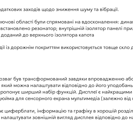
одаткових заходів щодо зниження шуму та вібрації.
ключові області були спрямовані на вдосконалення: дин
 встановлено резонатор; внутрішній ізолятор панелі пр
 доданий до верхнього ізолятора капота
дії із дорожнім покриттям використовується товще скло д
та розваг був трансформований завдяки впровадженню а
 який можна налаштувати відповідно до його уподобань,
 пропонує ширший набір функцій. Дисплеї є найкращими у 
 дюйма для сенсорного екрана мультимедіа (залежно від 
 циферблати, інформацію та графіку в хорошій роздільн
же налаштувати зовнішній вигляд дисплея відповідно до