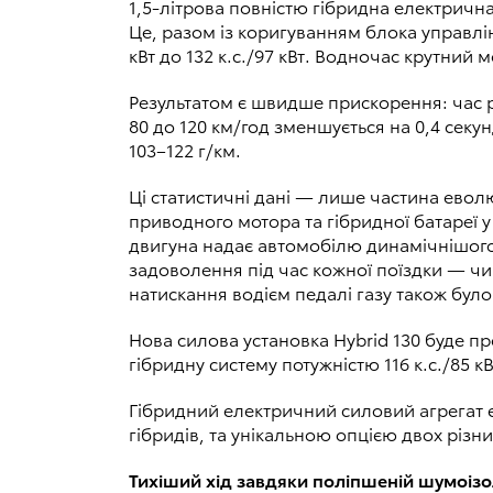
1,5-літрова повністю гібридна електрич
Це, разом із коригуванням блока управлінн
кВт до 132 к.с./97 кВт. Водночас крутний 
Результатом є швидше прискорення: час роз
80 до 120 км/год зменшується на 0,4 секу
103–122 г/км.
Ці статистичні дані — лише частина евол
приводного мотора та гібридної батареї у
двигуна надає автомобілю динамічнішого 
задоволення під час кожної поїздки — чи
натискання водієм педалі газу також бул
Нова силова установка Hybrid 130 буде пр
гібридну систему потужністю 116 к.с./85 кВ
Гібридний електричний силовий агрегат є 
гібридів, та унікальною опцією двох різн
Тихіший хід завдяки поліпшеній шумоізо