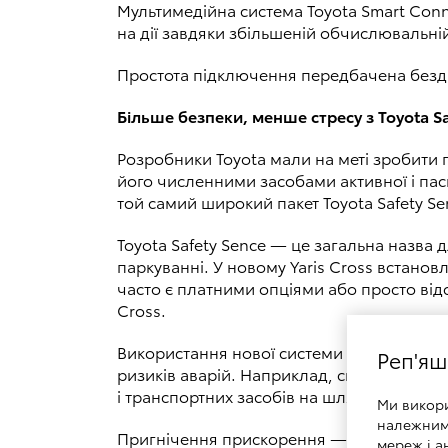
Мультимедійна система Toyota Smart Conn
на дії завдяки збільшеній обчислювальній
Простота підключення передбачена бездр
Більше безпеки, менше стресу з Toyota Sa
Розробники Toyota мали на меті зробити 
його численними засобами активної і паси
той самий широкий пакет Toyota Safety Se
Toyota Safety Sence — це загальна назва 
паркуванні. У новому Yaris Cross встанов
часто є платними опціями або просто відсу
Cross.
Використання нової системи камер і рада
Реп'яш
ризиків аварій. Наприклад, система запо
і транспортних засобів на шляху автомоб
Ми викор
належним 
Пригнічення прискорення — нове доповне
мереж і а