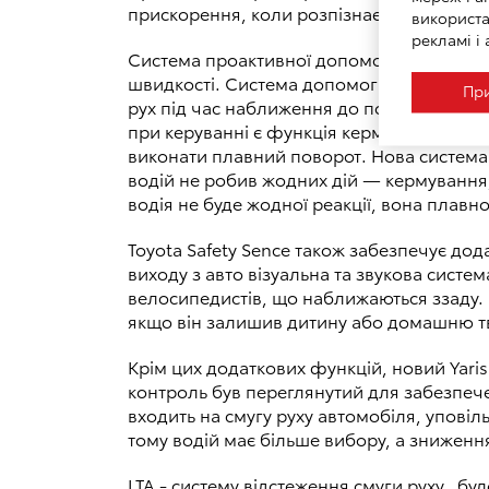
прискорення, коли розпізнає ризик зіткн
використа
рекламі і 
Cистема проактивної допомоги при керува
швидкості. Система допомоги під час упо
При
рух під час наближення до повільного а
при керуванні є функція кермування, яка
виконати плавний поворот. Нова система 
водій не робив жодних дій — кермування,
водія не буде жодної реакції, вона плавно
Toyota Safety Sence також забезпечує дод
виходу з авто візуальна та звукова сист
велосипедистів, що наближаються ззаду.
якщо він залишив дитину або домашню тв
Крім цих додаткових функцій, новий Yari
контроль був переглянутий для забезпече
входить на смугу руху автомобіля, упові
тому водій має більше вибору, а зниженн
LTA - систему відстеження смуги руху, бу