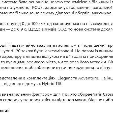
на система була оснащена новою трансмісією з більшим 
я потужністю (PCU) , забезпечує збільшення загальної по
момент збільшено на всьому діапазоні обертів, максималь
гону від 0 до 100 км/год скорочується на пів секунди, д
нди — до 8,9 с. Щодо викидів CO2, то нова система досяг
юції. Надзвичайно важливим аспектом є і поліпшення вра
 Hybrid 130 також були максимізовані. Це разом із вищим
характеру з ліпшим відгуком на дії водія із прискоренн
 то вулицями великого міста, чи то поза його межами. В
о поліпшено, щоб забезпечити точне керування та відчут
едставлена в комплектаціях: Elegant та Adventure. На і
т, відтепер відому як Hybrid 115.
визначальним фактором для тих, хто обирає Yaris Cross.
их силових установок клієнти відтепер мають більше вибо
ляції