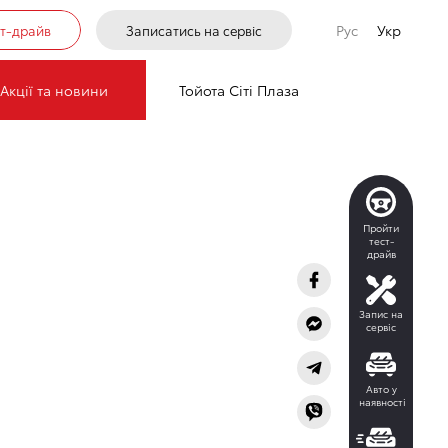
Рус
Укр
ст-драйв
Записатись на сервіс
У МОДЕЛЬ
Акції та новини
Тойота Сіті Плаза
Пройти
тест-
драйв
Запис на
сервіс
Авто у
наявності