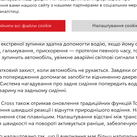
ення з транспортним засобом попереду.
ння вами нашого сайту з нашими партнерами в соціальних мер
аналітиці.
нні — ще одна нова функція, покликана допомогти уникн
вільнення забезпечує плавне сповільнення, коли водій 
йняти всі файли сookie
Налаштування cooki
втомобіля попереду або входження в поворот. Другим е
 розпізнає поворот на шляху попереду та регулює зусил
екстреної зупинки здатна допомогти водію, якщо йому 
 гальмування, прискорення — протягом певного часу, то
 зупинить автомобіль, увімкне аварійні світлові сигнали 
атковий захист, коли автомобіль не рухається. Завдяки 
ема попередження допомагає запобігти відчиненню дверей
 Система нагадування про заднє сидіння попередить вод
арину на задньому сидінні.
s Cross також отримав оновлення традиційних функцій Toy
ння швидшої реакції і відчуття природнішого водіння. 
льнення стає плавнішим. Налаштування відстані між тра
я швидкості на повороті активується раніше, забезпечу
ло налаштовано так, що її виконання має більш натураль