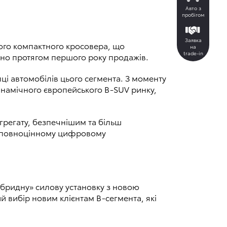
Авто з
пробігом
Заявка
ього компактного кросовера, що
на
trade-in
ено протягом першого року продажів.
і автомобілів цього сегмента. З моменту
динамічного європейського B-SUV ринку,
грегату, безпечнішим та більш
e, повноцінному цифровому
.
гібридну» силову установку з новою
й вибір новим клієнтам B-сегмента, які