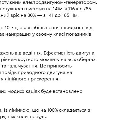
і потужним електродвигуном-генератором.
тужності системи на 14%: зі 116 к.с./85
ний зріс на 30% — з 141 до 185 Нм.
о 10,7 с, а час збільшення швидкості від
ає найкращих у своєму класі показників
жень від водіння. Ефективність двигуна,
 рівнем крутного моменту на всіх обертах
я та гальмування. Це приносить
ідповідь приводного двигуна на
тя лінійного прискорення.
нших модифікаціях буде встановлено
 Із лінійкою, що на 100% складається з
ру, ніж коли-небудь.