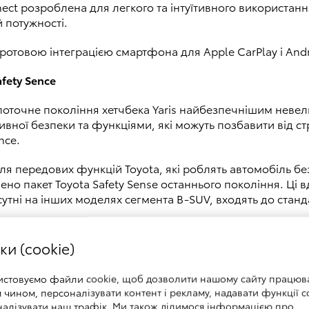
ect розроблена для легкого та інтуїтивного використан
 потужності.
отовою інтеграцією смартфона для Apple CarPlay і Andr
fety Sence
поточне покоління хетчбека Yaris найбезпечнішим невел
вної безпеки та функціями, які можуть позбавити від стр
nce.
для передових функцій Toyota, які роблять автомобіль б
лено пакет Toyota Safety Sense останнього покоління. Ці 
тні на інших моделях сегмента B-SUV, входять до стандарт
рів, яка може сканувати на більшу відстань і значно ши
ки (cookie)
бігання зіткненням тепер може розпізнавати потенційний
іля, включно з пішоходами, велосипедистами, мотоцикл
истовуємо файли cookie, щоб дозволити нашому сайту працюв
чином, персоналізувати контент і рекламу, надавати функції с
ння до портфоліо Toyota Safety Sense. Система втручає
налізувати наш трафік. Ми також ділимося інформацією про