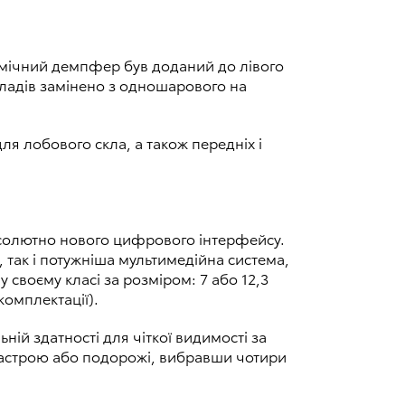
амічний демпфер був доданий до лівого
иладів замінено з одношарового на
ля лобового скла, а також передніх і
бсолютно нового цифрового інтерфейсу.
 так і потужніша мультимедійна система,
своєму класі за розміром: 7 або 12,3
комплектації).
ій здатності для чіткої видимості за
 настрою або подорожі, вибравши чотири