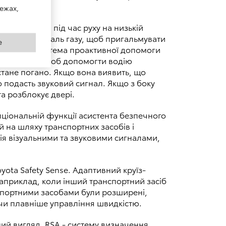
ежах,
ути аварій під час руху на низькій
відпускає педаль газу, щоб пригальмувати
e
лементом cистема проактивної допомоги
ля на кермі, щоб допомогти водію
стане погано. Якщо вона виявить, що
 подасть звуковий сигнал. Якщо з боку
та розблокує двері.
опціональній функції асистента безпечного
 на шляху транспортних засобів і
ія візуальними та звуковими сигналами,
ota Safety Sense. Адаптивний круїз-
Наприклад, коли інший транспортний засіб
нспортними засобами були розширені,
ючи плавніше управління швидкістю.
ний вигляд. RSA - систему визначення