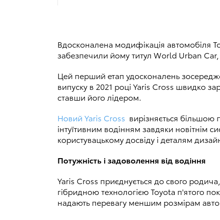
Вдосконалена модифікація автомобіля Toy
забезпечили йому титул World Urban Car,
Цей перший етап удосконалень зосередже
випуску в 2021 році Yaris Cross швидко 
ставши його лідером.
Новий Yaris Cross
вирізняється більшою п
інтуїтивним водінням завдяки новітнім с
користувацькому досвіду і деталям дизай
Потужність і задоволення від водіння
Yaris Cross приєднується до свого родич
гібридною технологією Toyota п'ятого пок
надають перевагу меншим розмірам автом